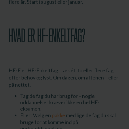
flere år. Start i august eller januar.
HVAD ER HF-ENKELTFAG?
HF-E er HF-Enkeltfag. Læs ét, to eller flere fag
efter behov og lyst. Om dagen, om aftenen – eller
på nettet.
Tag de fag du har brug for – nogle
uddannelser kræver ikke en hel HF-
eksamen.
Eller: Vælg en
pakke
med lige de fag du skal
bruge for at komme ind på
ønskeuddannelsen.