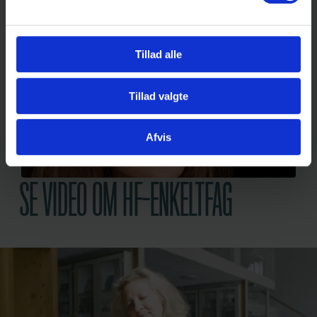
den rette skoleform blev det muligt.
Læs Katrines historie her
Tillad alle
Tillad valgte
Afvis
SE VIDEO OM HF-ENKELTFAG