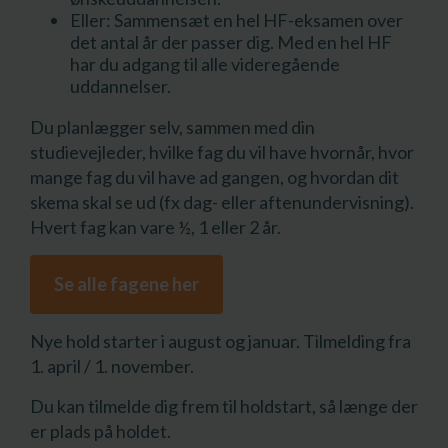
Eller: Sammensæt en hel HF-eksamen over
det antal år der passer dig. Med en hel HF
har du adgang til alle videregående
uddannelser.
Du planlægger selv, sammen med din
studievejleder, hvilke fag du vil have hvornår, hvor
mange fag du vil have ad gangen, og hvordan dit
skema skal se ud (fx dag- eller aftenundervisning).
Hvert fag kan vare ½, 1 eller 2 år.
Se alle fagene her
Nye hold starter i august og januar. Tilmelding fra
1. april / 1. november.
Du kan tilmelde dig frem til holdstart, så længe der
er plads på holdet.