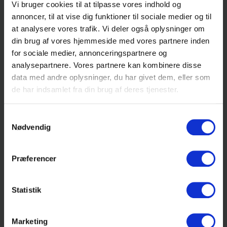
Vi bruger cookies til at tilpasse vores indhold og
Du kan tilmelde dig fra omkring 1. april
annoncer, til at vise dig funktioner til sociale medier og til
(undervisningen starter i august) og 1. oktober (til
at analysere vores trafik. Vi deler også oplysninger om
januarstart).
din brug af vores hjemmeside med vores partnere inden
for sociale medier, annonceringspartnere og
Tilmeldingen slutter når undervisningen
analysepartnere. Vores partnere kan kombinere disse
begynder, eller når holdet er fyldt op. Meld dig så
data med andre oplysninger, du har givet dem, eller som
tidligt som muligt, så er du sikker på en plads.
de har indsamlet fra din brug af deres tjenester.
Mere om optagelseskrav på ug.dk
Samtykkevalg
Nødvendig
DET ER ALTSÅ IKKE ALLE, DER KAN PASSE I
Præferencer
EN KASSE
Statistik
Katrine har fået sin HF-eksamen. Og det har ikke
været en let vej. Men med den rigtige støtte og
Marketing