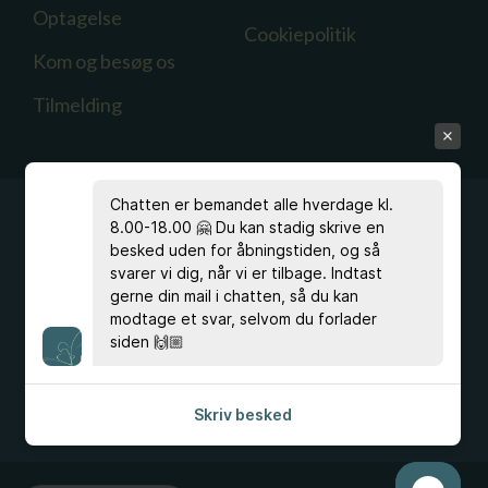
Optagelse
Cookiepolitik
Kom og besøg os
Tilmelding
Chatten er bemandet alle hverdage kl.
8.00-18.00 🤗 Du kan stadig skrive en
besked uden for åbningstiden, og så
svarer vi dig, når vi er tilbage. Indtast
Har du spørgsmål?
gerne din mail i chatten, så du kan
Ring
33 96 40 00
, eller skriv til kontoret på
modtage et svar, selvom du forlader
hfc@hfc.dk
siden 🙌🏼
eller studievejldningen på
stvl@hfc.dk
Skriv besked