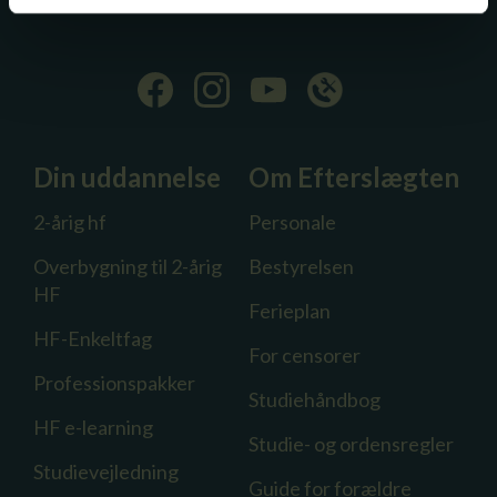
EAN 5798000557505
Din uddannelse
Om Efterslægten
2-årig hf
Personale
Overbygning til 2-årig
Bestyrelsen
HF
Ferieplan
HF-Enkeltfag
For censorer
Professionspakker
Studiehåndbog
HF e-learning
Studie- og ordensregler
Studievejledning
Guide for forældre