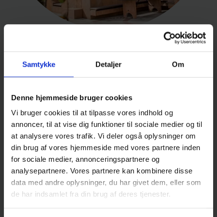
Hvis du har specifikke vanskeligheder med at leve
op til bekendtgørelsens krav (fx et handicap), har
du mulighed for at søge dispensation fra
Samtykke
Detaljer
Om
gældende eksamensregler. Det kan dreje sig om
tilladelse til særlige hjælpemidler til mundtlig
eksamen eller til forlænget forberedelsestid.
Denne hjemmeside bruger cookies
Hvis du vil søge dispensation, skal du henvende
Vi bruger cookies til at tilpasse vores indhold og
dig til studievejlederen senest 15/9
annoncer, til at vise dig funktioner til sociale medier og til
(vintereksamen) eller 31/1 (sommereksamen).
at analysere vores trafik. Vi deler også oplysninger om
Studievejlederen vil vejlede dig om det videre
din brug af vores hjemmeside med vores partnere inden
forløb. Det er rektor der skal bevillige
for sociale medier, annonceringspartnere og
dispensationen.
analysepartnere. Vores partnere kan kombinere disse
Hvis du har et dokumenteret fysisk eller psykisk
data med andre oplysninger, du har givet dem, eller som
handicap, er der mulighed for at søge støttetimer
de har indsamlet fra din brug af deres tjenester.
via SPS-systemet.