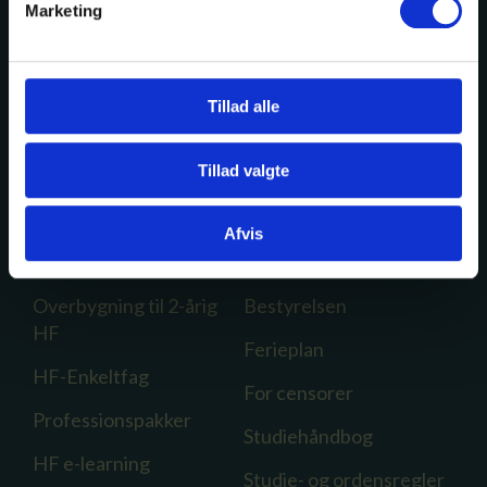
Marketing
CVR 29556377
EAN 5798000557505
Tillad alle
Tillad valgte
Din uddannelse
Om Efterslægten
Afvis
2-årig hf
Personale
Overbygning til 2-årig
Bestyrelsen
HF
Ferieplan
HF-Enkeltfag
For censorer
Professionspakker
Studiehåndbog
HF e-learning
Studie- og ordensregler