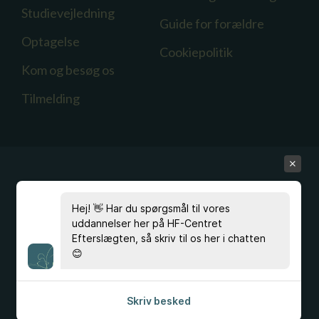
Studievejledning
Guide for forældre
Optagelse
Cookiepolitik
Kom og besøg os
Tilmelding
Hej! 👋 Har du spørgsmål til vores
Har du spørgsmål?
uddannelser her på HF-Centret
Ring
33 96 40 00
, eller skriv til kontoret på
Efterslægten, så skriv til os her i chatten
hfc@hfc.dk
😊
eller studievejldningen på
stvl@hfc.dk
Skriv besked