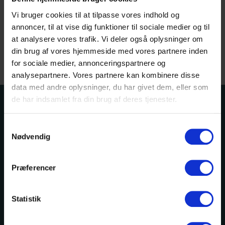
Vi bruger cookies til at tilpasse vores indhold og
Bæredygtig journalist i danskfaget
annoncer, til at vise dig funktioner til sociale medier og til
at analysere vores trafik. Vi deler også oplysninger om
din brug af vores hjemmeside med vores partnere inden
Bæredygtig journalist i danskfaget
for sociale medier, annonceringspartnere og
analysepartnere. Vores partnere kan kombinere disse
data med andre oplysninger, du har givet dem, eller som
de har indsamlet fra din brug af deres tjenester.
Samtykkevalg
Nødvendig
Præferencer
HF-Centret Efterslægten
Efterslægtsvej 5
2400 København NV
Statistik
+45 3396 4000
hfc@hfc.dk