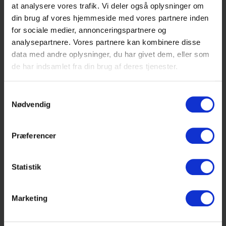
Hjælp til materialesøgning – Spørg Line:
at analysere vores trafik. Vi deler også oplysninger om
din brug af vores hjemmeside med vores partnere inden
Tirsdage: 11:00 – 13:00
for sociale medier, annonceringspartnere og
Onsdage: 12:00-16:00
analysepartnere. Vores partnere kan kombinere disse
data med andre oplysninger, du har givet dem, eller som
Torsdage: 14:00-16:00
de har indsamlet fra din brug af deres tjenester.
Mail til studiesalen: bibliotek@hfc.dk
Samtykkevalg
Nødvendig
Præferencer
Statistik
Marketing