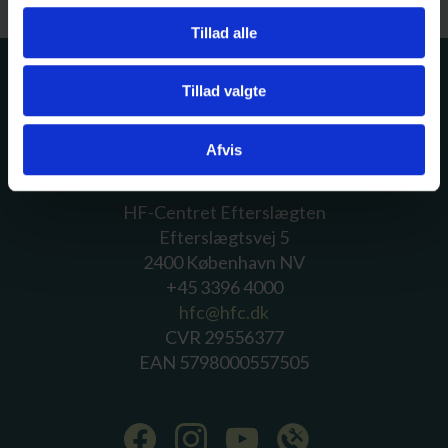
Tillad alle
Tillad valgte
Afvis
HF-Centret Efterslægten
Efterslægtsvej 5
2400 København NV
+45 3396 4000
hfc@hfc.dk
CVR 29556377
EAN 5798000557505